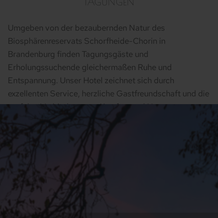
TAGUNGEN
Umgeben von der bezaubernden Natur des
Biosphärenreservats Schorfheide-Chorin in
Brandenburg finden Tagungsgäste und
Erholungssuchende gleichermaßen Ruhe und
Entspannung. Unser Hotel zeichnet sich durch
exzellenten Service, herzliche Gastfreundschaft und die
perfekte Verbindung von Komfort und Natur
aus. Erleben Sie unvergessliche Momente inmitten
einer Quelle der Erholung – Hotel Haus Chorin, der Ort
an dem Ihre Bedürfnisse im Mittelpunkt stehen.
Jetzt Buchen